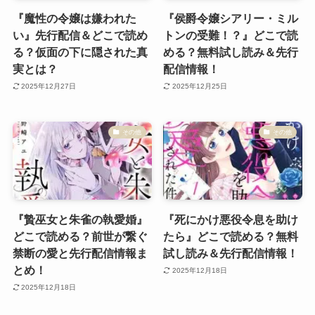
『魔性の令嬢は嫌われた
『侯爵令嬢シアリー・ミル
い』先行配信＆どこで読め
トンの受難！？』どこで読
る？仮面の下に隠された真
める？無料試し読み＆先行
実とは？
配信情報！
2025年12月27日
2025年12月25日
その他
その他
『贄巫女と朱雀の執愛婚』
『死にかけ悪役令息を助け
どこで読める？前世が繋ぐ
たら』どこで読める？無料
禁断の愛と先行配信情報ま
試し読み＆先行配信情報！
とめ！
2025年12月18日
2025年12月18日