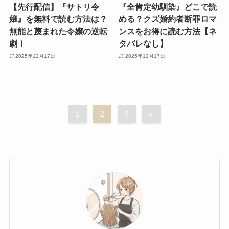
【先行配信】『サトリ令
『全肯定幼馴染』どこで読
嬢』を無料で読む方法は？
める？クズ婚約者断罪ロマ
無能と蔑まれた令嬢の逆転
ンスをお得に読む方法【ネ
劇！
タバレなし】
2025年12月17日
2025年12月17日
1
2
3
4