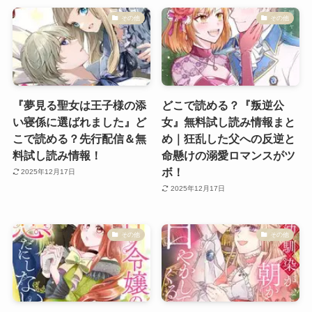
その他
その他
『夢見る聖女は王子様の添
どこで読める？『叛逆公
い寝係に選ばれました』ど
女』無料試し読み情報まと
こで読める？先行配信＆無
め｜狂乱した父への反逆と
料試し読み情報！
命懸けの溺愛ロマンスがツ
ボ！
2025年12月17日
2025年12月17日
その他
その他